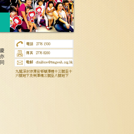
慶
亦
同